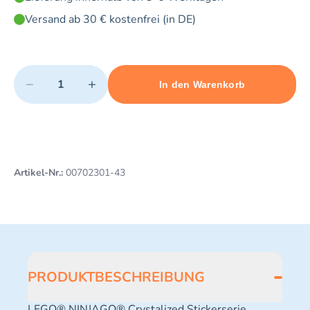
Versand ab 30 € kostenfrei (in DE)
Quantity
−
+
In den Warenkorb
Minimum quantity: 1
Add 1 item to cart
Maximum quantity: 3
Artikel-Nr.:
00702301-43
PRODUKTBESCHREIBUNG
LEGO® NINJAGO® Crystalized Stickerserie