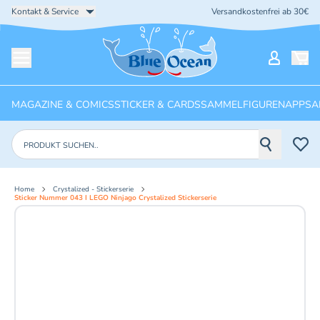
Kontakt & Service
Versandkostenfrei ab 30€
Startseite
Mein Ko
Menü öffnen
MAGAZINE & COMICS
STICKER & CARDS
SAMMELFIGUREN
APPS
A
Produkte suchen
Home
Crystalized - Stickerserie
Sticker Nummer 043 I LEGO Ninjago Crystalized Stickerserie