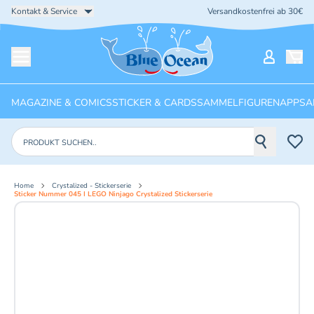
Kontakt & Service
Versandkostenfrei ab 30€
Startseite
Mein Ko
Menü öffnen
MAGAZINE & COMICS
STICKER & CARDS
SAMMELFIGUREN
APPS
A
Produkte suchen
Home
Crystalized - Stickerserie
Sticker Nummer 045 I LEGO Ninjago Crystalized Stickerserie