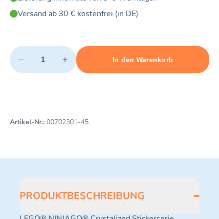
Versand ab 30 € kostenfrei (in DE)
Quantity
−
+
In den Warenkorb
Minimum quantity: 1
Add 1 item to cart
Maximum quantity: 3
Artikel-Nr.:
00702301-45
PRODUKTBESCHREIBUNG
LEGO® NINJAGO® Crystalized Stickerserie