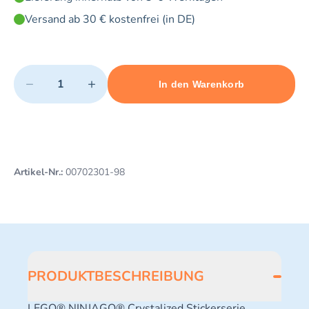
Versand ab 30 € kostenfrei (in DE)
Quantity
−
+
In den Warenkorb
Minimum quantity: 1
Add 1 item to cart
Maximum quantity: 3
Artikel-Nr.:
00702301-98
PRODUKTBESCHREIBUNG
LEGO® NINJAGO® Crystalized Stickerserie