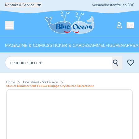
Kontakt & Service
Versandkostenfrei ab 30€
Startseite
Mein Ko
Menü öffnen
MAGAZINE & COMICS
STICKER & CARDS
SAMMELFIGUREN
APPS
A
Produkte suchen
Home
Crystalized - Stickerserie
Sticker Nummer 098 I LEGO Ninjago Crystalized Stickerserie