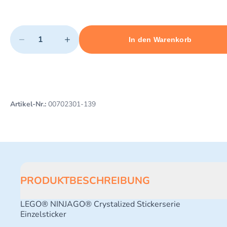
Quantity
−
+
In den Warenkorb
Minimum quantity: 1
Add 1 item to cart
Maximum quantity: 3
Artikel-Nr.:
00702301-139
PRODUKTBESCHREIBUNG
LEGO® NINJAGO® Crystalized Stickerserie
Einzelsticker