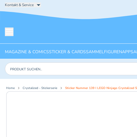
Kontakt & Service
Menü öffnen
MAGAZINE & COMICS
STICKER & CARDS
SAMMELFIGUREN
APPS
A
Produkte suchen
Home
Crystalized - Stickerserie
Sticker Nummer 139 I LEGO Ninjago Crystalized St