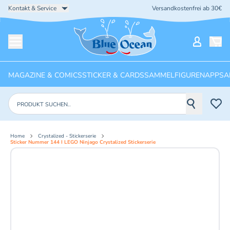
Kontakt & Service
Versandkostenfrei ab 30€
Startseite
Mein Ko
Menü öffnen
MAGAZINE & COMICS
STICKER & CARDS
SAMMELFIGUREN
APPS
A
Produkte suchen
Home
Crystalized - Stickerserie
Sticker Nummer 144 I LEGO Ninjago Crystalized Stickerserie