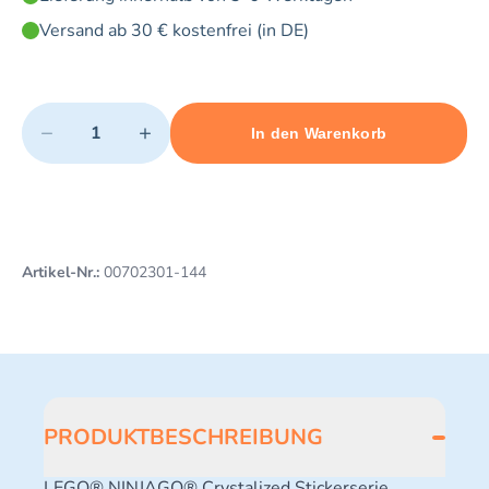
Versand ab 30 € kostenfrei (in DE)
Quantity
−
+
In den Warenkorb
Minimum quantity: 1
Add 1 item to cart
Maximum quantity: 3
Artikel-Nr.:
00702301-144
PRODUKTBESCHREIBUNG
LEGO® NINJAGO® Crystalized Stickerserie