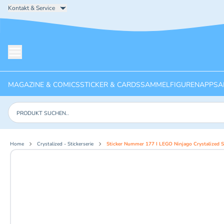
Kontakt & Service
Menü öffnen
MAGAZINE & COMICS
STICKER & CARDS
SAMMELFIGUREN
APPS
A
Produkte suchen
Home
Crystalized - Stickerserie
Sticker Nummer 177 I LEGO Ninjago Crystalized St