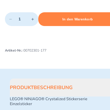
Quantity
−
+
In den Warenkorb
Minimum quantity: 1
Add 1 item to cart
Maximum quantity: 3
Artikel-Nr.:
00702301-177
PRODUKTBESCHREIBUNG
LEGO® NINJAGO® Crystalized Stickerserie
Einzelsticker