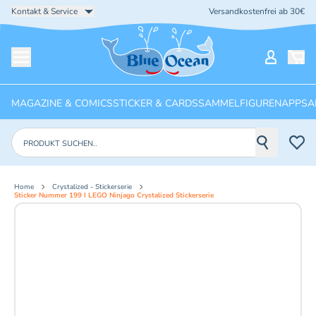
Kontakt & Service
Versandkostenfrei ab 30€
Startseite
Mein Ko
Menü öffnen
MAGAZINE & COMICS
STICKER & CARDS
SAMMELFIGUREN
APPS
A
Produkte suchen
Home
Crystalized - Stickerserie
Sticker Nummer 199 I LEGO Ninjago Crystalized Stickerserie