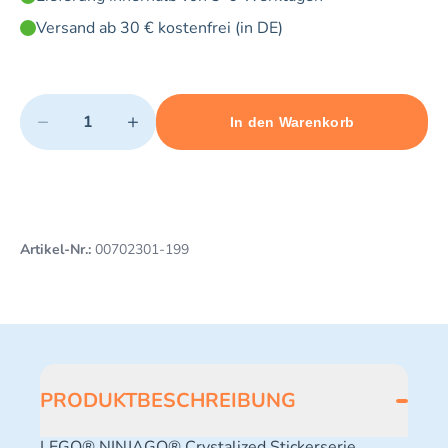
Versand ab 30 € kostenfrei (in DE)
Quantity
−
+
In den Warenkorb
Minimum quantity: 1
Add 1 item to cart
Maximum quantity: 3
Artikel-Nr.:
00702301-199
PRODUKTBESCHREIBUNG
LEGO® NINJAGO® Crystalized Stickerserie