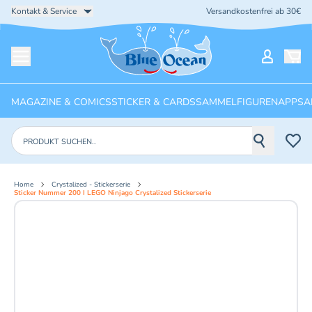
Kontakt & Service
Versandkostenfrei ab 30€
Startseite
Mein Ko
Menü öffnen
MAGAZINE & COMICS
STICKER & CARDS
SAMMELFIGUREN
APPS
A
Produkte suchen
Home
Crystalized - Stickerserie
Sticker Nummer 200 I LEGO Ninjago Crystalized Stickerserie