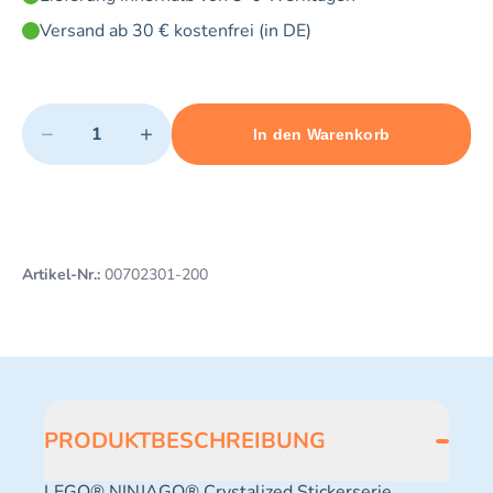
Versand ab 30 € kostenfrei (in DE)
Quantity
−
+
In den Warenkorb
Minimum quantity: 1
Add 1 item to cart
Maximum quantity: 3
Artikel-Nr.:
00702301-200
PRODUKTBESCHREIBUNG
LEGO® NINJAGO® Crystalized Stickerserie