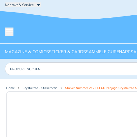
Kontakt & Service
Menü öffnen
MAGAZINE & COMICS
STICKER & CARDS
SAMMELFIGUREN
APPS
A
Produkte suchen
Home
Crystalized - Stickerserie
Sticker Nummer 212 I LEGO Ninjago Crystalized St