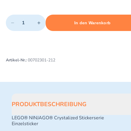
Quantity
−
+
In den Warenkorb
Minimum quantity: 1
Add 1 item to cart
Maximum quantity: 3
Artikel-Nr.:
00702301-212
PRODUKTBESCHREIBUNG
LEGO® NINJAGO® Crystalized Stickerserie
Einzelsticker