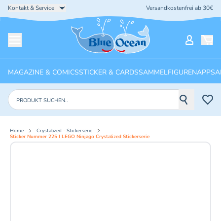
Kontakt & Service
Versandkostenfrei ab 30€
Startseite
Mein Ko
Menü öffnen
MAGAZINE & COMICS
STICKER & CARDS
SAMMELFIGUREN
APPS
A
Produkte suchen
Home
Crystalized - Stickerserie
Sticker Nummer 225 I LEGO Ninjago Crystalized Stickerserie