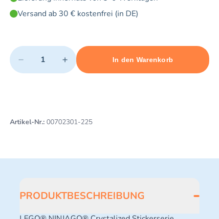
Versand ab 30 € kostenfrei (in DE)
Quantity
−
+
In den Warenkorb
Minimum quantity: 1
Add 1 item to cart
Maximum quantity: 3
Artikel-Nr.:
00702301-225
PRODUKTBESCHREIBUNG
LEGO® NINJAGO® Crystalized Stickerserie