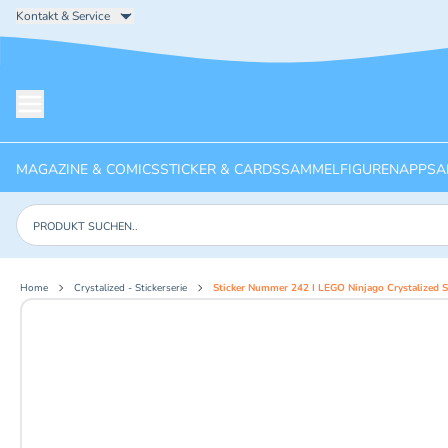
Kontakt & Service
Menü öffnen
MAGAZINE & COMICS
STICKER & CARDS
SAMMELFIGUREN
APPS
A
Produkte suchen
Home
Crystalized - Stickerserie
Sticker Nummer 242 I LEGO Ninjago Crystalized St