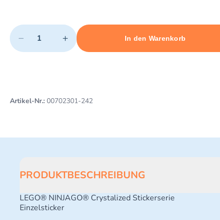
Quantity
−
+
In den Warenkorb
Minimum quantity: 1
Add 1 item to cart
Maximum quantity: 3
Artikel-Nr.:
00702301-242
PRODUKTBESCHREIBUNG
LEGO® NINJAGO® Crystalized Stickerserie
Einzelsticker