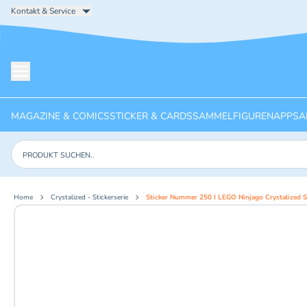
Kontakt & Service
Menü öffnen
MAGAZINE & COMICS
STICKER & CARDS
SAMMELFIGUREN
APPS
A
Produkte suchen
Home
Crystalized - Stickerserie
Sticker Nummer 250 I LEGO Ninjago Crystalized St