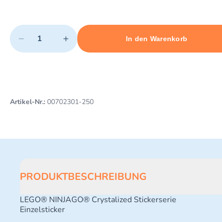
Quantity
−
+
In den Warenkorb
Minimum quantity: 1
Add 1 item to cart
Maximum quantity: 3
Artikel-Nr.:
00702301-250
PRODUKTBESCHREIBUNG
LEGO® NINJAGO® Crystalized Stickerserie
Einzelsticker