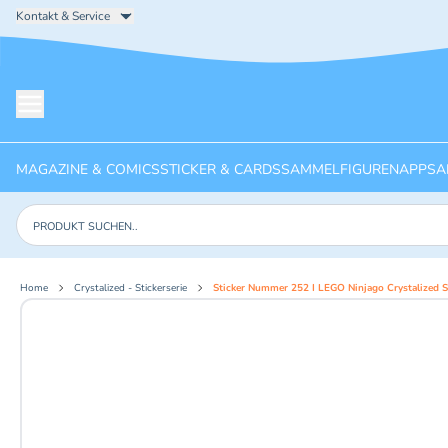
Kontakt & Service
Menü öffnen
MAGAZINE & COMICS
STICKER & CARDS
SAMMELFIGUREN
APPS
A
Produkte suchen
Home
Crystalized - Stickerserie
Sticker Nummer 252 I LEGO Ninjago Crystalized St