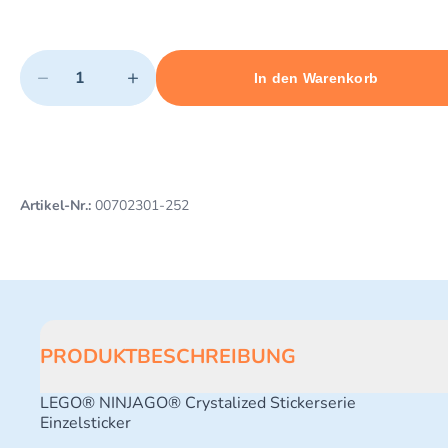
Quantity
−
+
In den Warenkorb
Minimum quantity: 1
Add 1 item to cart
Maximum quantity: 3
Artikel-Nr.:
00702301-252
PRODUKTBESCHREIBUNG
LEGO® NINJAGO® Crystalized Stickerserie
Einzelsticker