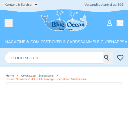
Kontakt & Service
Versandkostenfrei ab 30€
Startseite
Mein Ko
Menü öffnen
MAGAZINE & COMICS
STICKER & CARDS
SAMMELFIGUREN
APPS
A
Produkte suchen
Home
Crystalized - Stickerserie
Sticker Nummer 254 I LEGO Ninjago Crystalized Stickerserie