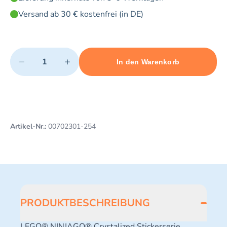
Versand ab 30 € kostenfrei (in DE)
Quantity
−
+
In den Warenkorb
Minimum quantity: 1
Add 1 item to cart
Maximum quantity: 3
Artikel-Nr.:
00702301-254
PRODUKTBESCHREIBUNG
LEGO® NINJAGO® Crystalized Stickerserie