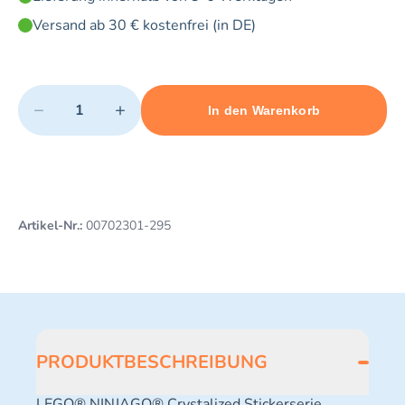
Versand ab 30 € kostenfrei (in DE)
Quantity
−
+
In den Warenkorb
Minimum quantity: 1
Add 1 item to cart
Maximum quantity: 3
Artikel-Nr.:
00702301-295
PRODUKTBESCHREIBUNG
LEGO® NINJAGO® Crystalized Stickerserie