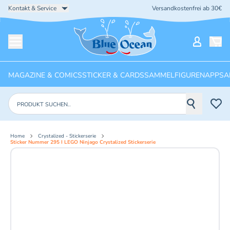
Kontakt & Service
Versandkostenfrei ab 30€
Startseite
Mein Ko
Menü öffnen
MAGAZINE & COMICS
STICKER & CARDS
SAMMELFIGUREN
APPS
A
Produkte suchen
Home
Crystalized - Stickerserie
Sticker Nummer 295 I LEGO Ninjago Crystalized Stickerserie