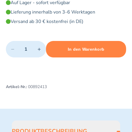
Auf Lager - sofort verfügbar
Lieferung innerhalb von 3-6 Werktagen
Versand ab 30 € kostenfrei (in DE)
Quantity
−
+
In den Warenkorb
Minimum quantity: 1
Add 1 item to cart
Maximum quantity: 5
Artikel-Nr.:
00892413
PRODUKTBESCHREIBUNG