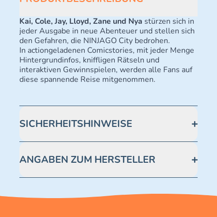
Kai, Cole, Jay, Lloyd, Zane und Nya
stürzen sich in
jeder Ausgabe in neue Abenteuer und stellen sich
den Gefahren, die NINJAGO City bedrohen.
In actiongeladenen Comicstories, mit jeder Menge
Hintergrundinfos, kniffligen Rätseln und
interaktiven Gewinnspielen, werden alle Fans auf
diese spannende Reise mitgenommen.
SICHERHEITSHINWEISE
Achtung! Erstickungsgefahr. Kleine Teile.
ANGABEN ZUM HERSTELLER
Blue Ocean Entertainment AG https://www.blue-
ocean.de/kundenservice Telefonnummer: 0711
2202990 Seidenstraße 19 70174 Stuttgart