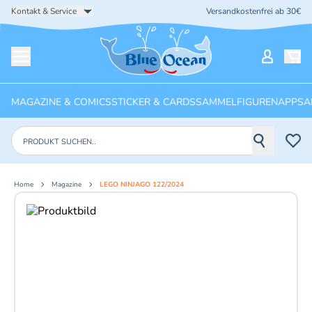
Kontakt & Service
Versandkostenfrei ab 30€
Startseite
Mein Ko
Menü öffnen
MAGAZINE & COMICS
STICKER & CARDS
SAMMELFIGUREN
APPS
A
Produkte suchen
Home
Magazine
LEGO NINJAGO 122/2024
Aktuelles Bild: 1 von 2