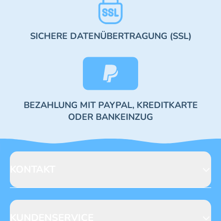
SICHERE DATENÜBERTRAGUNG (SSL)
BEZAHLUNG MIT PAYPAL, KREDITKARTE
ODER BANKEINZUG
KONTAKT
Blue Ocean Entertainment AG
Seidenstraße 19
70174 Stuttgart
KUNDENSERVICE