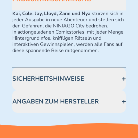
Kai, Cole, Jay, Lloyd, Zane und Nya
stürzen sich in
jeder Ausgabe in neue Abenteuer und stellen sich
den Gefahren, die NINJAGO City bedrohen.
In actiongeladenen Comicstories, mit jeder Menge
Hintergrundinfos, kniffligen Rätseln und
interaktiven Gewinnspielen, werden alle Fans auf
diese spannende Reise mitgenommen.
SICHERHEITSHINWEISE
Achtung! Erstickungsgefahr. Kleine Teile.
ANGABEN ZUM HERSTELLER
Blue Ocean Entertainment AG https://www.blue-
ocean.de/kundenservice Telefonnummer: 0711
2202990 Seidenstraße 19 70174 Stuttgart