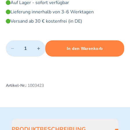
Auf Lager - sofort verfügbar
Lieferung innerhalb von 3-6 Werktagen
Versand ab 30 € kostenfrei (in DE)
Quantity
−
+
In den Warenkorb
Minimum quantity: 1
Add 1 item to cart
Maximum quantity: 5
Artikel-Nr.:
1003423
PRODUKTBESCHREIBUNG