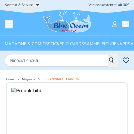
Kontakt & Service
Versandkostenfrei ab 30€
Startseite
Mein Ko
Menü öffnen
MAGAZINE & COMICS
STICKER & CARDS
SAMMELFIGUREN
APPS
A
Produkte suchen
Home
Magazine
LEGO NINJAGO 134/2025
Aktuelles Bild: 1 von 2