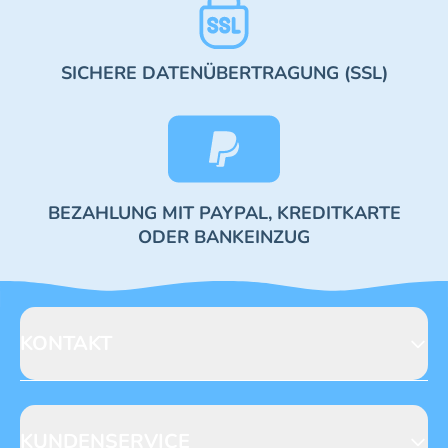
SICHERE DATENÜBERTRAGUNG (SSL)
BEZAHLUNG MIT PAYPAL, KREDITKARTE
ODER BANKEINZUG
KONTAKT
Blue Ocean Entertainment AG
Seidenstraße 19
70174 Stuttgart
KUNDENSERVICE