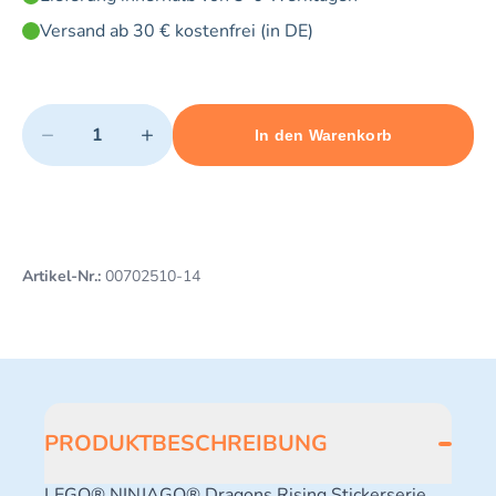
Versand ab 30 € kostenfrei (in DE)
Quantity
−
+
In den Warenkorb
Minimum quantity: 1
Add 1 item to cart
Maximum quantity: 3
Artikel-Nr.:
00702510-14
PRODUKTBESCHREIBUNG
LEGO® NINJAGO® Dragons Rising Stickerserie