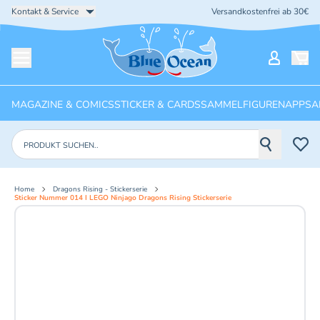
Kontakt & Service
Versandkostenfrei ab 30€
Startseite
Mein Ko
Menü öffnen
MAGAZINE & COMICS
STICKER & CARDS
SAMMELFIGUREN
APPS
A
Produkte suchen
Home
Dragons Rising - Stickerserie
Sticker Nummer 014 I LEGO Ninjago Dragons Rising Stickerserie