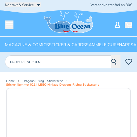
Kontakt & Service
Versandkostenfrei ab 30€
Startseite
Mein Ko
Menü öffnen
MAGAZINE & COMICS
STICKER & CARDS
SAMMELFIGUREN
APPS
A
Produkte suchen
Home
Dragons Rising - Stickerserie
Sticker Nummer 021 I LEGO Ninjago Dragons Rising Stickerserie