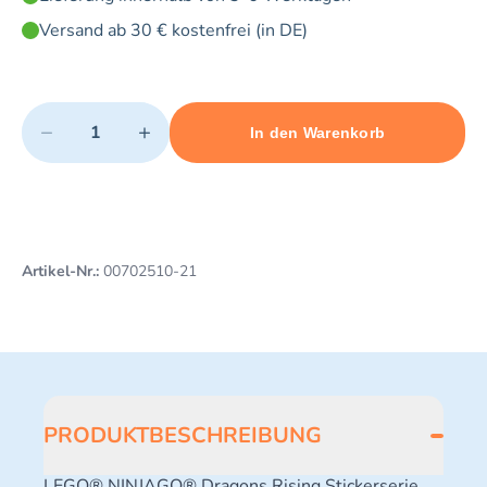
Versand ab 30 € kostenfrei (in DE)
Quantity
−
+
In den Warenkorb
Minimum quantity: 1
Add 1 item to cart
Maximum quantity: 3
Artikel-Nr.:
00702510-21
PRODUKTBESCHREIBUNG
LEGO® NINJAGO® Dragons Rising Stickerserie