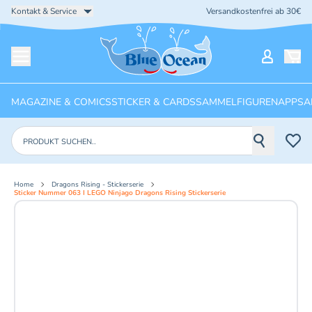
Kontakt & Service
Versandkostenfrei ab 30€
Startseite
Mein Ko
Menü öffnen
MAGAZINE & COMICS
STICKER & CARDS
SAMMELFIGUREN
APPS
A
Produkte suchen
Home
Dragons Rising - Stickerserie
Sticker Nummer 063 I LEGO Ninjago Dragons Rising Stickerserie