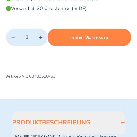
Versand ab 30 € kostenfrei (in DE)
Quantity
−
+
In den Warenkorb
Minimum quantity: 1
Add 1 item to cart
Maximum quantity: 3
Artikel-Nr.:
00702510-63
PRODUKTBESCHREIBUNG
LEGO® NINJAGO® Dragons Rising Stickerserie