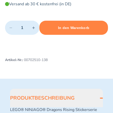
Versand ab 30 € kostenfrei (in DE)
Quantity
−
+
In den Warenkorb
Minimum quantity: 1
Add 1 item to cart
Maximum quantity: 3
Artikel-Nr.:
00702510-138
PRODUKTBESCHREIBUNG
LEGO® NINJAGO® Dragons Rising Stickerserie