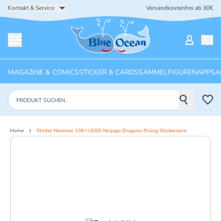
Kontakt & Service
Versandkostenfrei ab 30€
Startseite
Mein Ko
Menü öffnen
MAGAZINE & COMICS
STICKER & CARDS
SAMMELFIGUREN
APPS
A
Produkte suchen
Home
Sticker Nummer 138 I LEGO Ninjago Dragons Rising Stickerserie