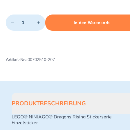
Quantity
−
+
In den Warenkorb
Minimum quantity: 1
Add 1 item to cart
Maximum quantity: 3
Artikel-Nr.:
00702510-207
PRODUKTBESCHREIBUNG
LEGO® NINJAGO® Dragons Rising Stickerserie
Einzelsticker