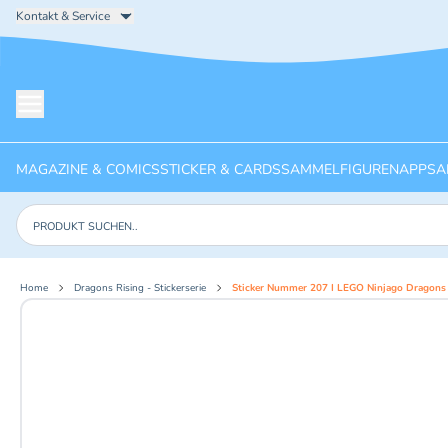
Kontakt & Service
Menü öffnen
MAGAZINE & COMICS
STICKER & CARDS
SAMMELFIGUREN
APPS
A
Produkte suchen
Home
Dragons Rising - Stickerserie
Sticker Nummer 207 I LEGO Ninjago Dragons R