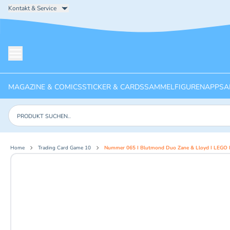
Kontakt & Service
Menü öffnen
MAGAZINE & COMICS
STICKER & CARDS
SAMMELFIGUREN
APPS
A
Produkte suchen
Home
Trading Card Game 10
Nummer 065 I Blutmond Duo Zane & Lloyd I LEGO 