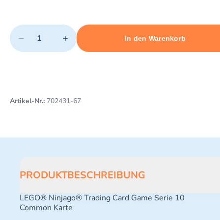
Quantity
−
+
In den Warenkorb
Minimum quantity: 1
Add 1 item to cart
Maximum quantity: 3
Artikel-Nr.:
702431-67
PRODUKTBESCHREIBUNG
LEGO® Ninjago® Trading Card Game Serie 10
Common Karte