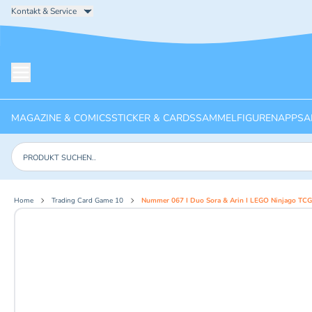
Kontakt & Service
Menü öffnen
MAGAZINE & COMICS
STICKER & CARDS
SAMMELFIGUREN
APPS
A
Produkte suchen
Home
Trading Card Game 10
Nummer 067 I Duo Sora & Arin I LEGO Ninjago TCG