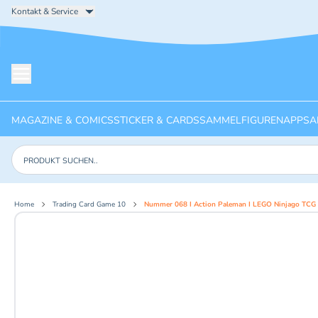
Kontakt & Service
Menü öffnen
MAGAZINE & COMICS
STICKER & CARDS
SAMMELFIGUREN
APPS
A
Produkte suchen
Home
Trading Card Game 10
Nummer 068 I Action Paleman I LEGO Ninjago TCG