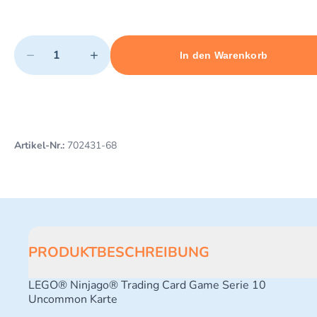
Quantity
−
+
In den Warenkorb
Minimum quantity: 1
Add 1 item to cart
Maximum quantity: 3
Artikel-Nr.:
702431-68
PRODUKTBESCHREIBUNG
LEGO® Ninjago® Trading Card Game Serie 10
Uncommon Karte