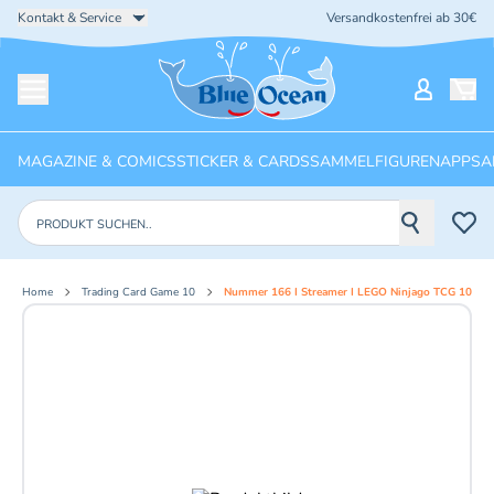
Kontakt & Service
Versandkostenfrei ab 30€
Startseite
Mein Ko
Menü öffnen
MAGAZINE & COMICS
STICKER & CARDS
SAMMELFIGUREN
APPS
A
Produkte suchen
Home
Trading Card Game 10
Nummer 166 I Streamer I LEGO Ninjago TCG 10