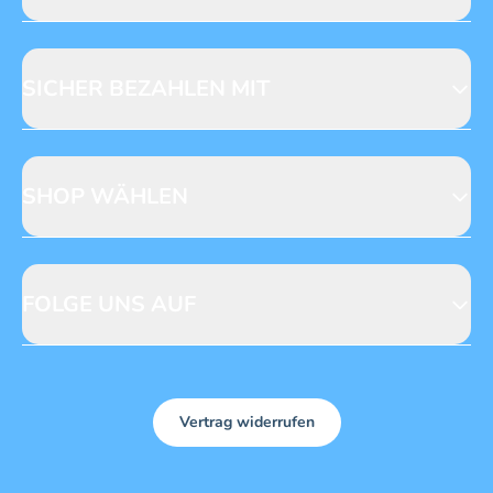
Jobs & Praktika
Fragen zur Produktsicherheit
Licensing
Mediadaten
SICHER BEZAHLEN MIT
SHOP WÄHLEN
CH
DE
FOLGE UNS AUF
Vertrag widerrufen