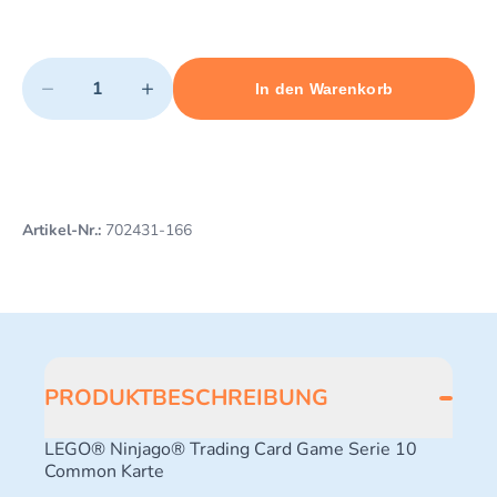
Quantity
−
+
In den Warenkorb
Minimum quantity: 1
Add 1 item to cart
Maximum quantity: 3
Artikel-Nr.:
702431-166
PRODUKTBESCHREIBUNG
LEGO® Ninjago® Trading Card Game Serie 10
Common Karte