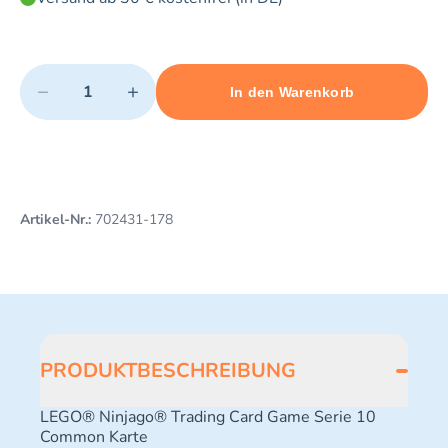
Quantity
−
+
In den Warenkorb
Minimum quantity: 1
Add 1 item to cart
Maximum quantity: 3
Artikel-Nr.:
702431-178
PRODUKTBESCHREIBUNG
LEGO® Ninjago® Trading Card Game Serie 10
Common Karte