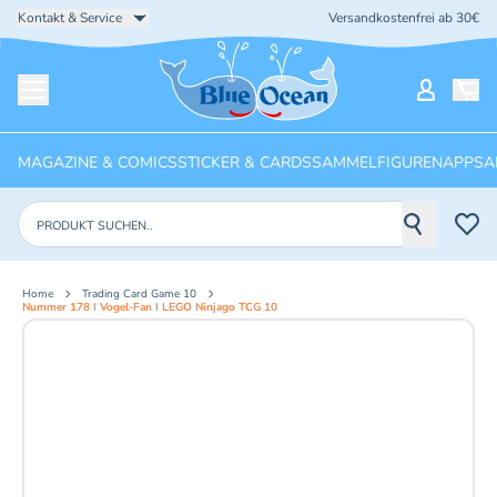
Kontakt & Service
Versandkostenfrei ab 30€
Startseite
Mein Ko
Menü öffnen
MAGAZINE & COMICS
STICKER & CARDS
SAMMELFIGUREN
APPS
A
Produkte suchen
Home
Trading Card Game 10
Nummer 178 I Vogel-Fan I LEGO Ninjago TCG 10