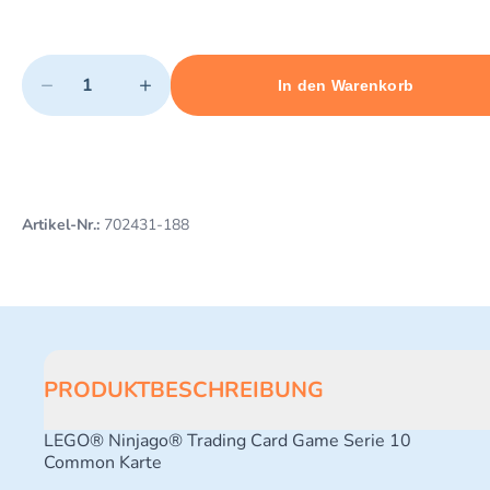
Quantity
−
+
In den Warenkorb
Minimum quantity: 1
Add 1 item to cart
Maximum quantity: 3
Artikel-Nr.:
702431-188
PRODUKTBESCHREIBUNG
LEGO® Ninjago® Trading Card Game Serie 10
Common Karte