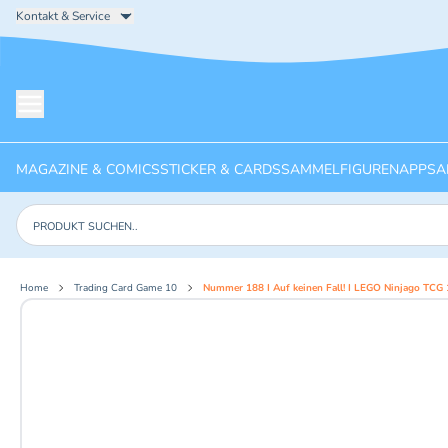
Kontakt & Service
Menü öffnen
MAGAZINE & COMICS
STICKER & CARDS
SAMMELFIGUREN
APPS
A
Produkte suchen
Home
Trading Card Game 10
Nummer 188 I Auf keinen Fall! I LEGO Ninjago TCG 