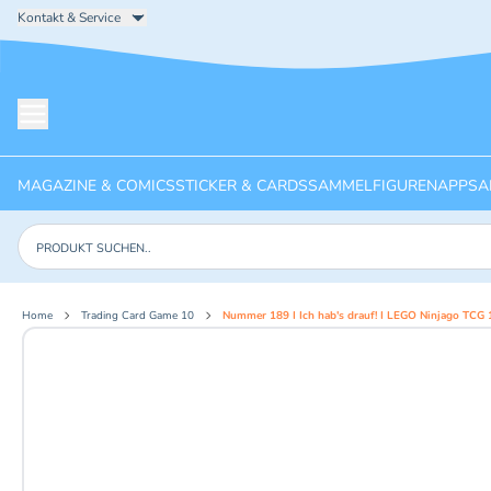
Kontakt & Service
Menü öffnen
MAGAZINE & COMICS
STICKER & CARDS
SAMMELFIGUREN
APPS
A
Produkte suchen
Home
Trading Card Game 10
Nummer 189 I Ich hab's drauf! I LEGO Ninjago TCG 