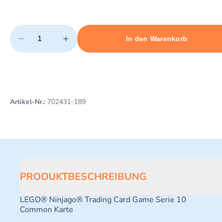
Quantity
−
+
In den Warenkorb
Minimum quantity: 1
Add 1 item to cart
Maximum quantity: 3
Artikel-Nr.:
702431-189
PRODUKTBESCHREIBUNG
LEGO® Ninjago® Trading Card Game Serie 10
Common Karte