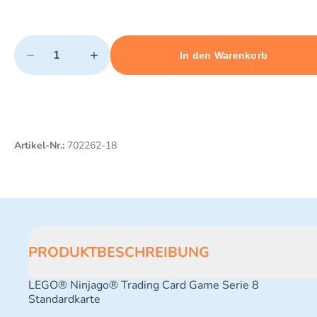
Quantity
−
+
In den Warenkorb
Minimum quantity: 1
Add 1 item to cart
Maximum quantity: 10
Artikel-Nr.:
702262-18
PRODUKTBESCHREIBUNG
LEGO® Ninjago® Trading Card Game Serie 8
Standardkarte