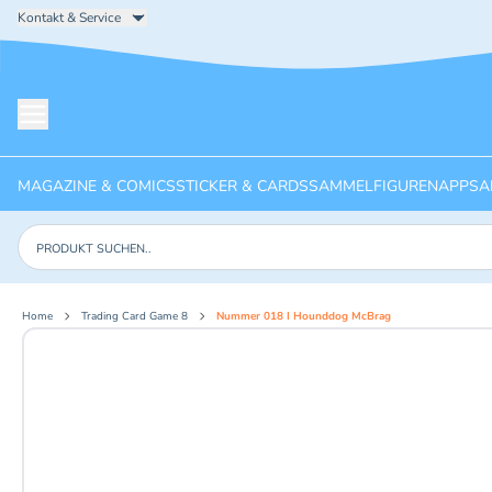
Kontakt & Service
Menü öffnen
MAGAZINE & COMICS
STICKER & CARDS
SAMMELFIGUREN
APPS
A
Produkte suchen
Home
Trading Card Game 8
Nummer 018 I Hounddog McBrag