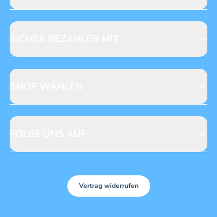
Jobs & Praktika
Fragen zur Produktsicherheit
Licensing
Mediadaten
SICHER BEZAHLEN MIT
SHOP WÄHLEN
CH
DE
FOLGE UNS AUF
Vertrag widerrufen