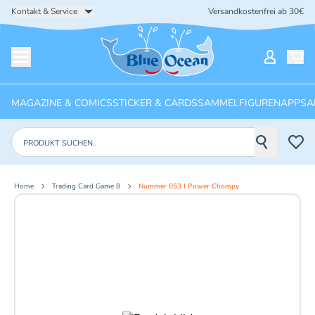
Kontakt & Service
Versandkostenfrei ab 30€
Startseite
Mein Ko
Menü öffnen
MAGAZINE & COMICS
STICKER & CARDS
SAMMELFIGUREN
APPS
A
Produkte suchen
Home
Trading Card Game 8
Nummer 053 I Power Chompy