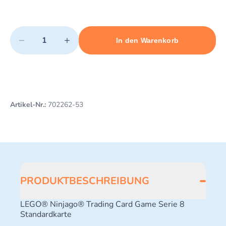
Quantity
−
+
In den Warenkorb
Minimum quantity: 1
Add 1 item to cart
Maximum quantity: 10
Artikel-Nr.:
702262-53
PRODUKTBESCHREIBUNG
LEGO® Ninjago® Trading Card Game Serie 8
Standardkarte