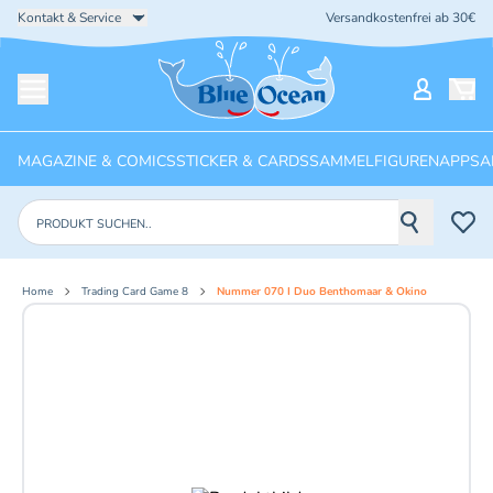
Kontakt & Service
Versandkostenfrei ab 30€
Startseite
Mein Ko
Menü öffnen
MAGAZINE & COMICS
STICKER & CARDS
SAMMELFIGUREN
APPS
A
Produkte suchen
Home
Trading Card Game 8
Nummer 070 I Duo Benthomaar & Okino