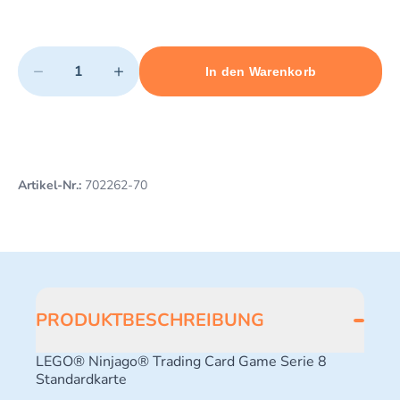
Quantity
−
+
In den Warenkorb
Minimum quantity: 1
Add 1 item to cart
Maximum quantity: 10
Artikel-Nr.:
702262-70
PRODUKTBESCHREIBUNG
LEGO® Ninjago® Trading Card Game Serie 8
Standardkarte