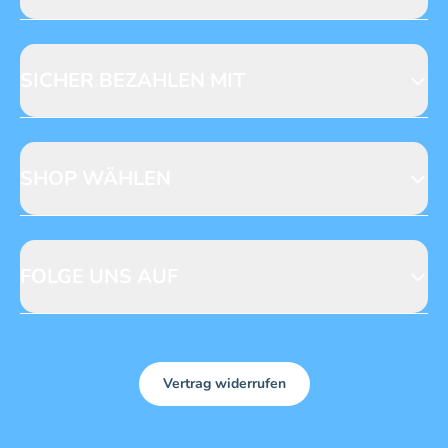
Jobs & Praktika
Fragen zur Produktsicherheit
Licensing
Mediadaten
SICHER BEZAHLEN MIT
SHOP WÄHLEN
CH
DE
FOLGE UNS AUF
Vertrag widerrufen