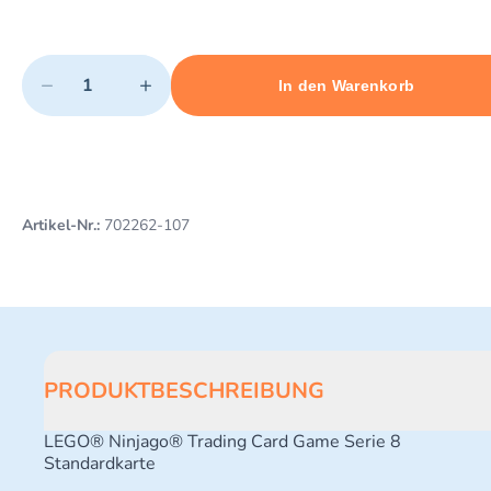
Quantity
−
+
In den Warenkorb
Minimum quantity: 1
Add 1 item to cart
Maximum quantity: 10
Artikel-Nr.:
702262-107
PRODUKTBESCHREIBUNG
LEGO® Ninjago® Trading Card Game Serie 8
Standardkarte