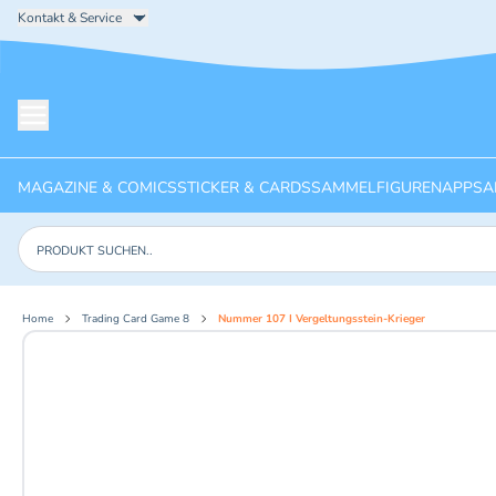
Kontakt & Service
Menü öffnen
MAGAZINE & COMICS
STICKER & CARDS
SAMMELFIGUREN
APPS
A
Produkte suchen
Home
Trading Card Game 8
Nummer 107 I Vergeltungsstein-Krieger