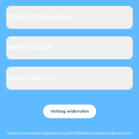
Fragen zur Produktsicherheit
Licensing
Mediadaten
SICHER BEZAHLEN MIT
SHOP WÄHLEN
CH
DE
FOLGE UNS AUF
Vertrag widerrufen
Datenschutzeinstellung
|
Datenschutz
|
AGB
|
Widerrufsbelehrung
|
Impressum