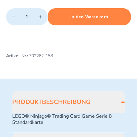
Quantity
−
+
In den Warenkorb
Minimum quantity: 1
Add 1 item to cart
Maximum quantity: 10
Artikel-Nr.:
702262-158
PRODUKTBESCHREIBUNG
LEGO® Ninjago® Trading Card Game Serie 8
Standardkarte