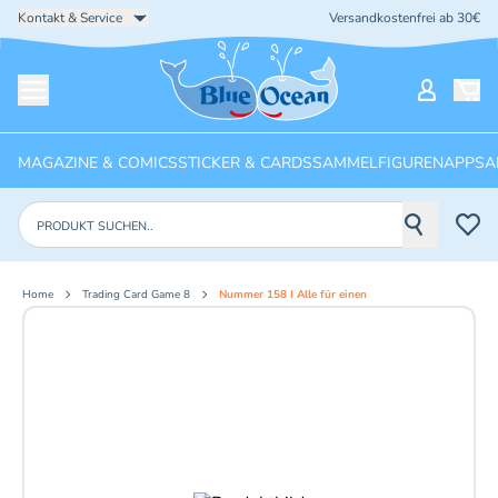
Kontakt & Service
Versandkostenfrei ab 30€
Startseite
Mein Ko
Menü öffnen
MAGAZINE & COMICS
STICKER & CARDS
SAMMELFIGUREN
APPS
A
Produkte suchen
Home
Trading Card Game 8
Nummer 158 I Alle für einen