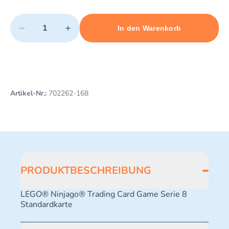
Quantity
−
+
In den Warenkorb
Minimum quantity: 1
Add 1 item to cart
Maximum quantity: 10
Artikel-Nr.:
702262-168
PRODUKTBESCHREIBUNG
LEGO® Ninjago® Trading Card Game Serie 8
Standardkarte