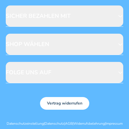
Fragen zur Produktsicherheit
Licensing
Mediadaten
SICHER BEZAHLEN MIT
SHOP WÄHLEN
CH
DE
FOLGE UNS AUF
Vertrag widerrufen
Datenschutzeinstellung
|
Datenschutz
|
AGB
|
Widerrufsbelehrung
|
Impressum