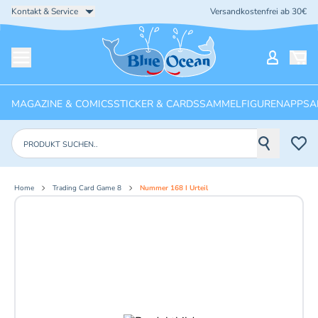
Kontakt & Service
Versandkostenfrei ab 30€
Startseite
Mein Ko
Menü öffnen
MAGAZINE & COMICS
STICKER & CARDS
SAMMELFIGUREN
APPS
A
Produkte suchen
Home
Trading Card Game 8
Nummer 168 I Urteil