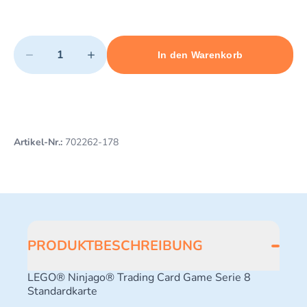
Quantity
−
+
In den Warenkorb
Minimum quantity: 1
Add 1 item to cart
Maximum quantity: 10
Artikel-Nr.:
702262-178
PRODUKTBESCHREIBUNG
LEGO® Ninjago® Trading Card Game Serie 8
Standardkarte