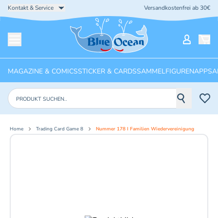
Kontakt & Service
Versandkostenfrei ab 30€
Startseite
Mein Ko
Menü öffnen
MAGAZINE & COMICS
STICKER & CARDS
SAMMELFIGUREN
APPS
A
Produkte suchen
Home
Trading Card Game 8
Nummer 178 I Familien Wiedervereinigung