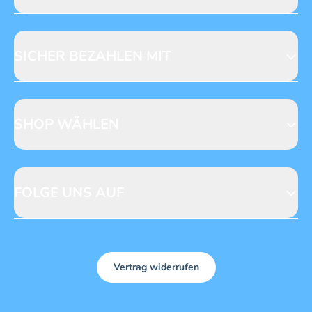
Jobs & Praktika
Fragen zur Produktsicherheit
Licensing
Mediadaten
SICHER BEZAHLEN MIT
SHOP WÄHLEN
CH
DE
FOLGE UNS AUF
Vertrag widerrufen