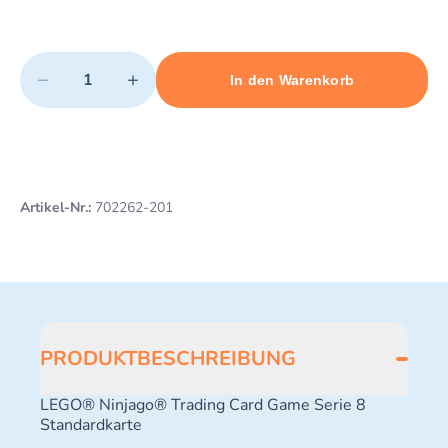
Quantity
−
+
In den Warenkorb
Minimum quantity: 1
Add 1 item to cart
Maximum quantity: 10
Artikel-Nr.:
702262-201
PRODUKTBESCHREIBUNG
LEGO® Ninjago® Trading Card Game Serie 8
Standardkarte