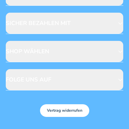
Jobs & Praktika
Fragen zur Produktsicherheit
Licensing
Mediadaten
SICHER BEZAHLEN MIT
SHOP WÄHLEN
CH
DE
FOLGE UNS AUF
Vertrag widerrufen