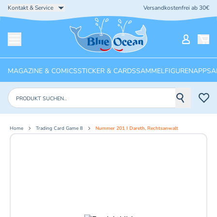
Kontakt & Service
Versandkostenfrei ab 30€
Startseite
Mein Ko
Menü öffnen
MAGAZINE & COMICS
STICKER & CARDS
SAMMELFIGUREN
APPS
A
Produkte suchen
Home
Trading Card Game 8
Nummer 201 I Dareth, Rechtsanwalt