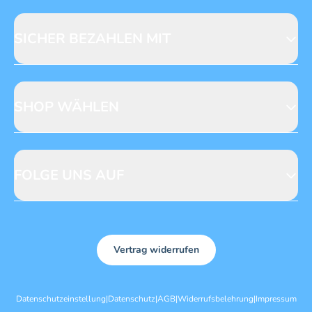
Fragen zur Produktsicherheit
Licensing
Mediadaten
SICHER BEZAHLEN MIT
SHOP WÄHLEN
CH
DE
FOLGE UNS AUF
Vertrag widerrufen
Datenschutzeinstellung
|
Datenschutz
|
AGB
|
Widerrufsbelehrung
|
Impressum