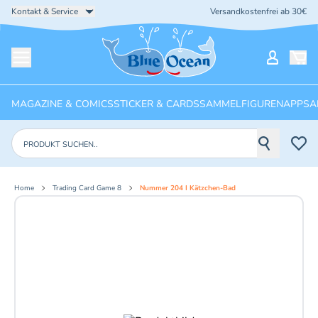
Kontakt & Service
Versandkostenfrei ab 30€
Startseite
Mein Ko
Menü öffnen
MAGAZINE & COMICS
STICKER & CARDS
SAMMELFIGUREN
APPS
A
Produkte suchen
Home
Trading Card Game 8
Nummer 204 I Kätzchen-Bad