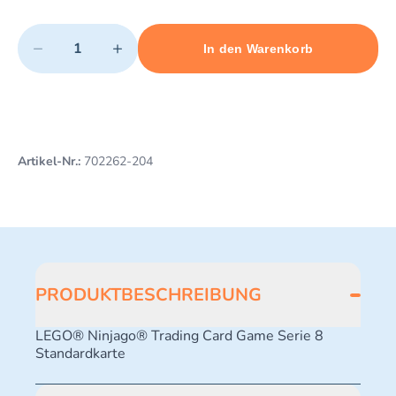
Quantity
−
+
In den Warenkorb
Minimum quantity: 1
Add 1 item to cart
Maximum quantity: 10
Artikel-Nr.:
702262-204
PRODUKTBESCHREIBUNG
LEGO® Ninjago® Trading Card Game Serie 8
Standardkarte