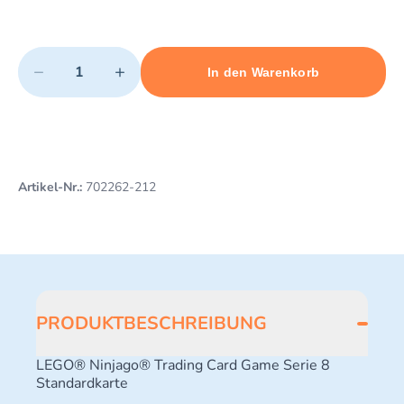
Quantity
−
+
In den Warenkorb
Minimum quantity: 1
Add 1 item to cart
Maximum quantity: 10
Artikel-Nr.:
702262-212
PRODUKTBESCHREIBUNG
LEGO® Ninjago® Trading Card Game Serie 8
Standardkarte