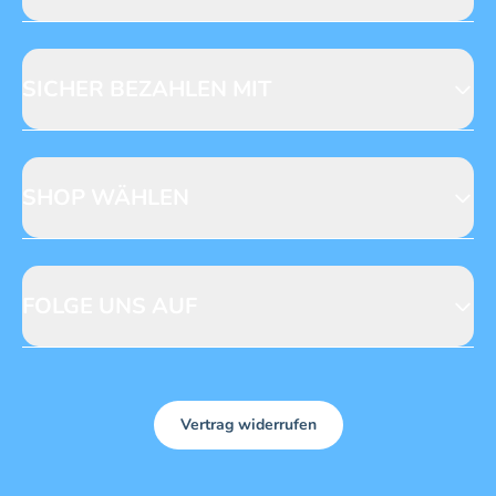
Jobs & Praktika
Fragen zur Produktsicherheit
Licensing
Mediadaten
SICHER BEZAHLEN MIT
SHOP WÄHLEN
CH
DE
FOLGE UNS AUF
Vertrag widerrufen