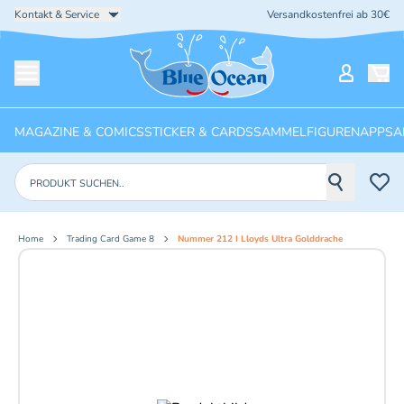
Kontakt & Service
Versandkostenfrei ab 30€
Startseite
Mein Ko
Menü öffnen
MAGAZINE & COMICS
STICKER & CARDS
SAMMELFIGUREN
APPS
A
Produkte suchen
Home
Trading Card Game 8
Nummer 212 I Lloyds Ultra Golddrache