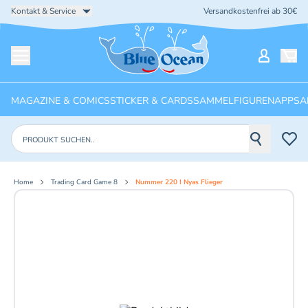
Kontakt & Service
Versandkostenfrei ab 30€
Startseite
Mein Ko
Menü öffnen
MAGAZINE & COMICS
STICKER & CARDS
SAMMELFIGUREN
APPS
A
Produkte suchen
Home
Trading Card Game 8
Nummer 220 I Nyas Flieger