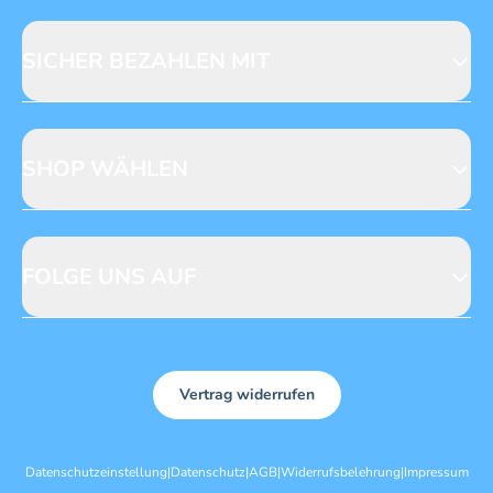
Fragen zur Produktsicherheit
Licensing
Mediadaten
SICHER BEZAHLEN MIT
SHOP WÄHLEN
CH
DE
FOLGE UNS AUF
Vertrag widerrufen
Datenschutzeinstellung
|
Datenschutz
|
AGB
|
Widerrufsbelehrung
|
Impressum