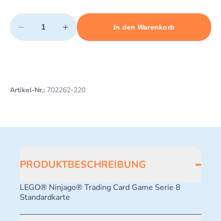
Quantity
−
+
In den Warenkorb
Minimum quantity: 1
Add 1 item to cart
Maximum quantity: 10
Artikel-Nr.:
702262-220
PRODUKTBESCHREIBUNG
LEGO® Ninjago® Trading Card Game Serie 8
Standardkarte