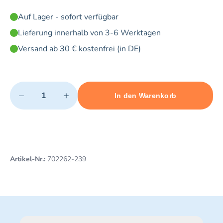
Auf Lager - sofort verfügbar
Lieferung innerhalb von 3-6 Werktagen
Versand ab 30 € kostenfrei (in DE)
Quantity
−
+
In den Warenkorb
Minimum quantity: 1
Add 1 item to cart
Maximum quantity: 10
Artikel-Nr.:
702262-239