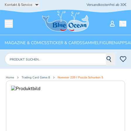
Kontakt & Service
Versandkostenfrei ab 30€
Startseite
Mein Ko
Menü öffnen
MAGAZINE & COMICS
STICKER & CARDS
SAMMELFIGUREN
APPS
A
Produkte suchen
Home
Trading Card Game 8
Nummer 239 I Puzzle Schurken 5
Aktuelles Bild: 1 von 2