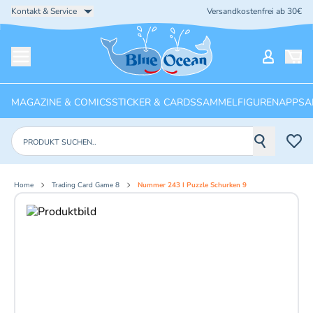
Kontakt & Service
Versandkostenfrei ab 30€
Startseite
Mein Ko
Menü öffnen
MAGAZINE & COMICS
STICKER & CARDS
SAMMELFIGUREN
APPS
A
Produkte suchen
Home
Trading Card Game 8
Nummer 243 I Puzzle Schurken 9
Aktuelles Bild: 1 von 2