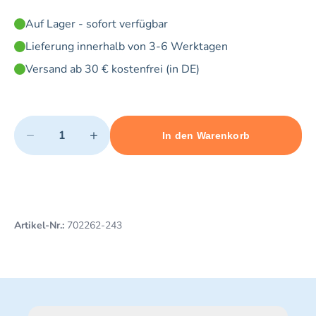
Auf Lager - sofort verfügbar
Lieferung innerhalb von 3-6 Werktagen
Versand ab 30 € kostenfrei (in DE)
Quantity
−
+
In den Warenkorb
Minimum quantity: 1
Add 1 item to cart
Maximum quantity: 10
Artikel-Nr.:
702262-243