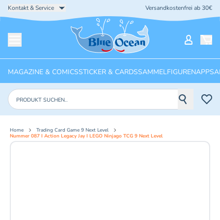
Kontakt & Service
Versandkostenfrei ab 30€
Startseite
Mein Ko
Menü öffnen
MAGAZINE & COMICS
STICKER & CARDS
SAMMELFIGUREN
APPS
A
Produkte suchen
Home
Trading Card Game 9 Next Level
Nummer 087 I Action Legacy Jay I LEGO Ninjago TCG 9 Next Level