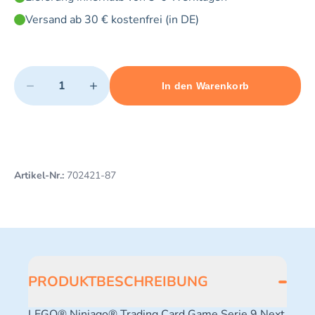
Versand ab 30 € kostenfrei (in DE)
Quantity
−
+
In den Warenkorb
Minimum quantity: 1
Add 1 item to cart
Maximum quantity: 3
Artikel-Nr.:
702421-87
PRODUKTBESCHREIBUNG
LEGO® Ninjago® Trading Card Game Serie 9 Next