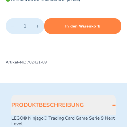
Quantity
−
+
In den Warenkorb
Minimum quantity: 1
Add 1 item to cart
Maximum quantity: 3
Artikel-Nr.:
702421-89
PRODUKTBESCHREIBUNG
LEGO® Ninjago® Trading Card Game Serie 9 Next
Level