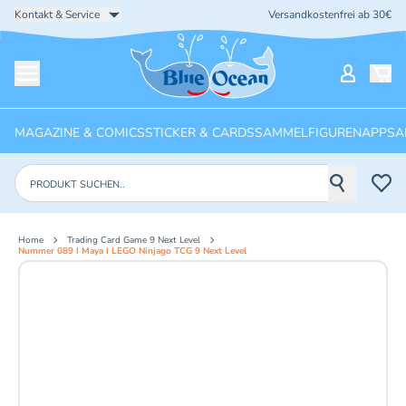
Kontakt & Service
Versandkostenfrei ab 30€
Startseite
Mein Ko
Menü öffnen
MAGAZINE & COMICS
STICKER & CARDS
SAMMELFIGUREN
APPS
A
Produkte suchen
Home
Trading Card Game 9 Next Level
Nummer 089 I Maya I LEGO Ninjago TCG 9 Next Level