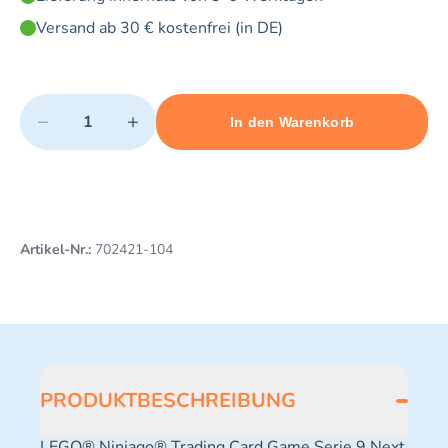
Versand ab 30 € kostenfrei (in DE)
Quantity
−
+
In den Warenkorb
Minimum quantity: 1
Add 1 item to cart
Maximum quantity: 3
Artikel-Nr.:
702421-104
PRODUKTBESCHREIBUNG
LEGO® Ninjago® Trading Card Game Serie 9 Next