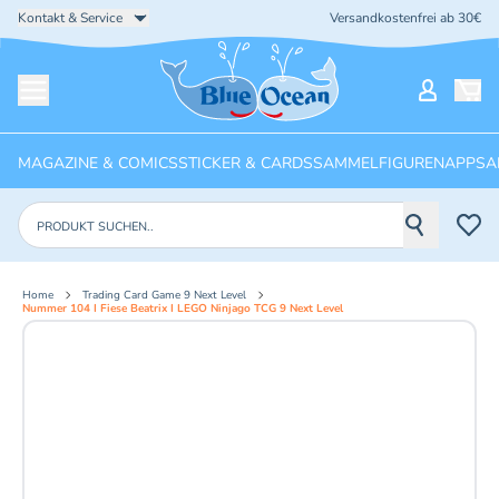
Kontakt & Service
Versandkostenfrei ab 30€
Startseite
Mein Ko
Menü öffnen
MAGAZINE & COMICS
STICKER & CARDS
SAMMELFIGUREN
APPS
A
Produkte suchen
Home
Trading Card Game 9 Next Level
Nummer 104 I Fiese Beatrix I LEGO Ninjago TCG 9 Next Level