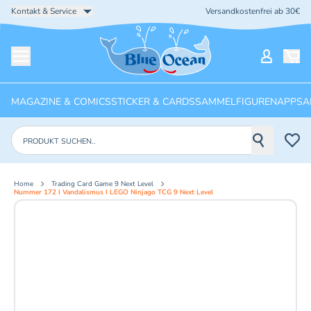
Kontakt & Service
Versandkostenfrei ab 30€
Startseite
Mein Ko
Menü öffnen
MAGAZINE & COMICS
STICKER & CARDS
SAMMELFIGUREN
APPS
A
Produkte suchen
Home
Trading Card Game 9 Next Level
Nummer 172 I Vandalismus I LEGO Ninjago TCG 9 Next Level