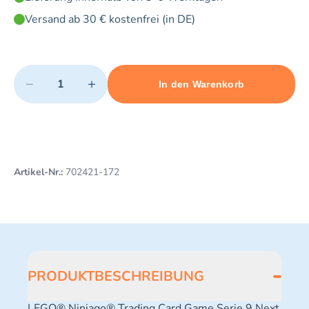
Versand ab 30 € kostenfrei (in DE)
Quantity
−
+
In den Warenkorb
Minimum quantity: 1
Add 1 item to cart
Maximum quantity: 3
Artikel-Nr.:
702421-172
PRODUKTBESCHREIBUNG
LEGO® Ninjago® Trading Card Game Serie 9 Next