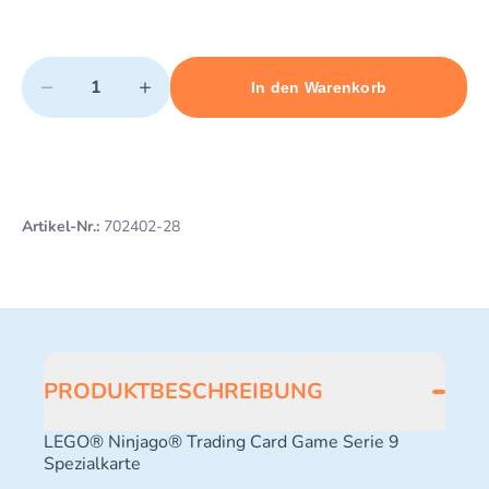
Quantity
−
+
In den Warenkorb
Minimum quantity: 1
Add 1 item to cart
Maximum quantity: 3
Artikel-Nr.:
702402-28
PRODUKTBESCHREIBUNG
LEGO® Ninjago® Trading Card Game Serie 9
Spezialkarte