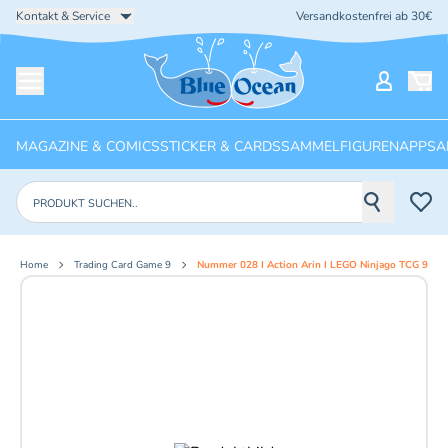
Kontakt & Service
Versandkostenfrei ab 30€
Startseite
Mein Ko
Menü öffnen
MAGAZINE & COMICS
STICKER & CARDS
SAMMELFIGUREN
APPS
A
Produkte suchen
Home
Trading Card Game 9
Nummer 028 I Action Arin I LEGO Ninjago TCG 9