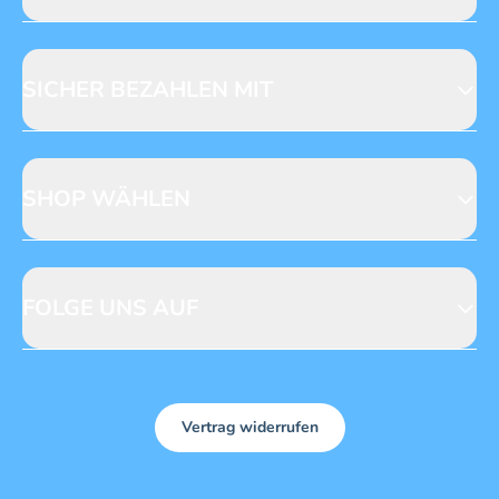
Jobs & Praktika
Fragen zur Produktsicherheit
Licensing
Mediadaten
SICHER BEZAHLEN MIT
SHOP WÄHLEN
CH
DE
FOLGE UNS AUF
Vertrag widerrufen