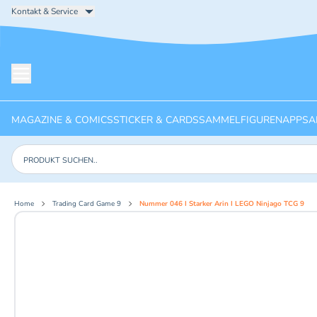
Kontakt & Service
Menü öffnen
MAGAZINE & COMICS
STICKER & CARDS
SAMMELFIGUREN
APPS
A
Produkte suchen
Home
Trading Card Game 9
Nummer 046 I Starker Arin I LEGO Ninjago TCG 9