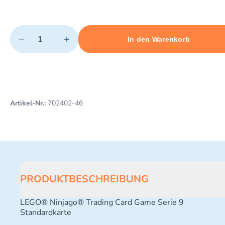
Quantity
−
+
In den Warenkorb
Minimum quantity: 1
Add 1 item to cart
Maximum quantity: 3
Artikel-Nr.:
702402-46
PRODUKTBESCHREIBUNG
LEGO® Ninjago® Trading Card Game Serie 9
Standardkarte