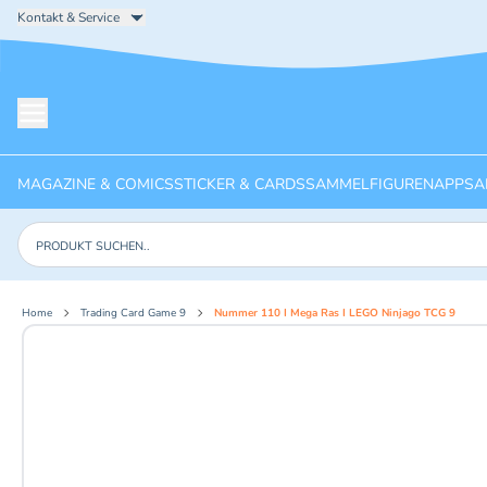
Kontakt & Service
Menü öffnen
MAGAZINE & COMICS
STICKER & CARDS
SAMMELFIGUREN
APPS
A
Produkte suchen
Home
Trading Card Game 9
Nummer 110 I Mega Ras I LEGO Ninjago TCG 9