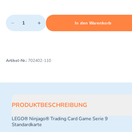
Quantity
−
+
In den Warenkorb
Minimum quantity: 1
Add 1 item to cart
Maximum quantity: 3
Artikel-Nr.:
702402-110
PRODUKTBESCHREIBUNG
LEGO® Ninjago® Trading Card Game Serie 9
Standardkarte