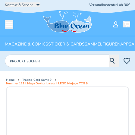
Kontakt & Service
Versandkostenfrei ab 30€
Startseite
Mein Ko
Menü öffnen
MAGAZINE & COMICS
STICKER & CARDS
SAMMELFIGUREN
APPS
A
Produkte suchen
Home
Trading Card Game 9
Nummer 121 I Mega Doktor Larow I LEGO Ninjago TCG 9