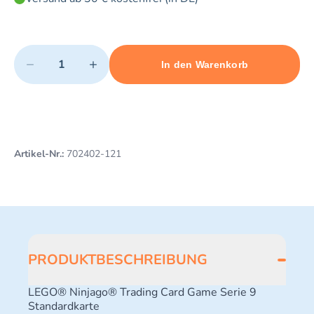
Quantity
−
+
In den Warenkorb
Minimum quantity: 1
Add 1 item to cart
Maximum quantity: 3
Artikel-Nr.:
702402-121
PRODUKTBESCHREIBUNG
LEGO® Ninjago® Trading Card Game Serie 9
Standardkarte